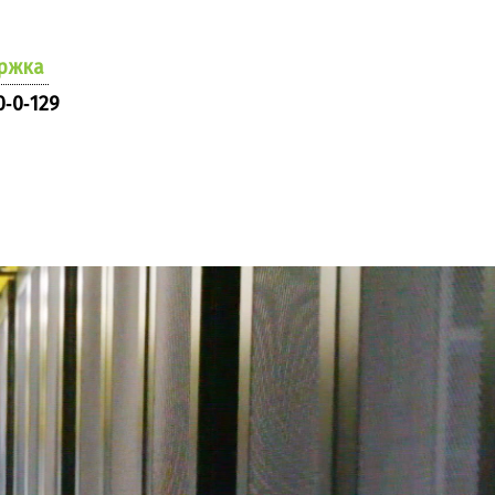
ржка
0‑0‑129