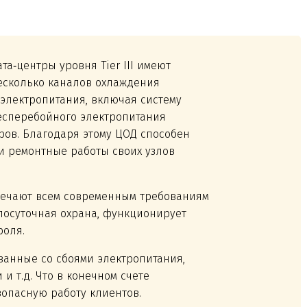
ата‑центры уровня Tier III имеют
есколько каналов охлаждения
 электропитания, включая систему
есперебойного электропитания
ров. Благодаря этому ЦОД способен
и ремонтные работы своих узлов
отвечают всем современным требованиям
глосуточная охрана, функционирует
роля.
занные со сбоями электропитания,
и т.д. Что в конечном счете
зопасную работу клиентов.