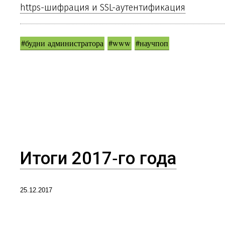
https-шифрация и SSL-аутентификация
#будни администратора
#www
#научпоп
Итоги 2017‑го года
25.12.2017