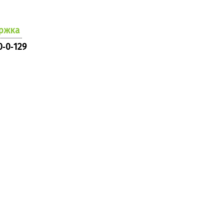
ржка
0‑0‑129