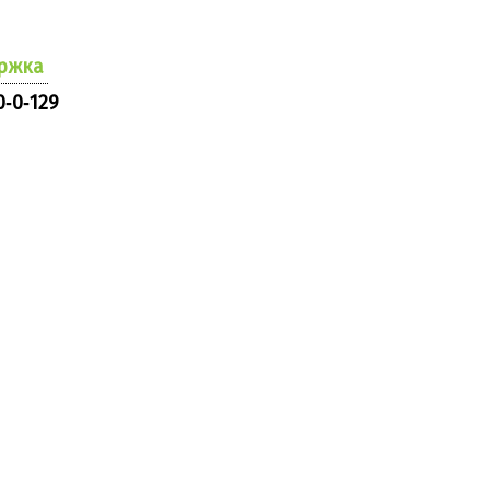
ржка
0‑0‑129