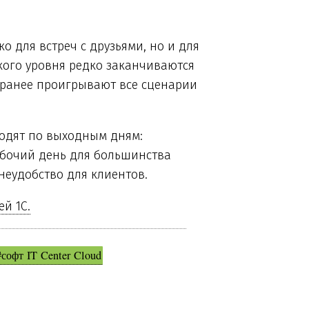
 для встреч с друзьями, но и для
кого уровня редко заканчиваются
аранее проигрывают все сценарии
ходят по выходным дням:
абочий день для большинства
еудобство для клиентов.
й 1С.
#софт IT Center Cloud