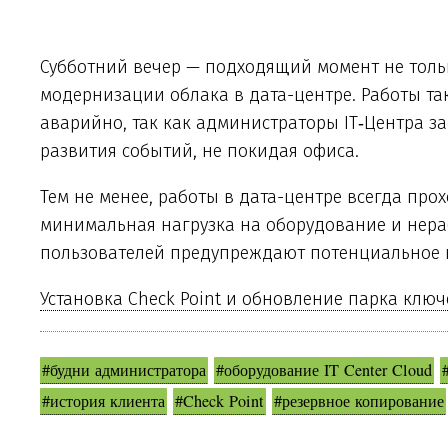
Субботний вечер — подходящий момент не только
модернизации облака в дата-центре. Работы та
аварийно, так как администраторы IT‑Центра з
развития событий, не покидая офиса.
Тем не менее, работы в дата-центре всегда про
минимальная нагрузка на оборудование и нер
пользователей предупреждают потенциальное н
Установка Check Point и обновление парка ключе
#будни администратора
#оборудование IT Center Cloud
#история клиента
#Check Point
#резервное копирование