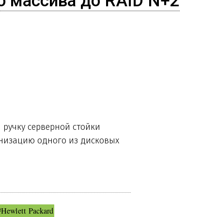
о массива до RAID N+2
 ручку серверной стойки
низацию одного из дисковых
#Hewlett Packard