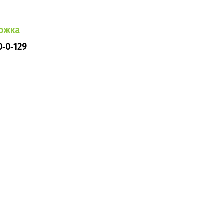
ржка
0‑0‑129